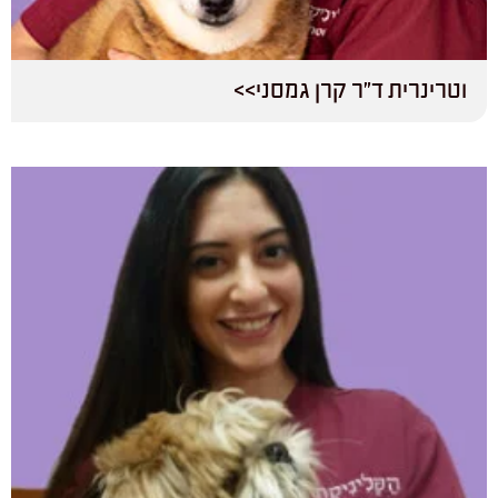
וטרינרית ד”ר קרן גמסני>>