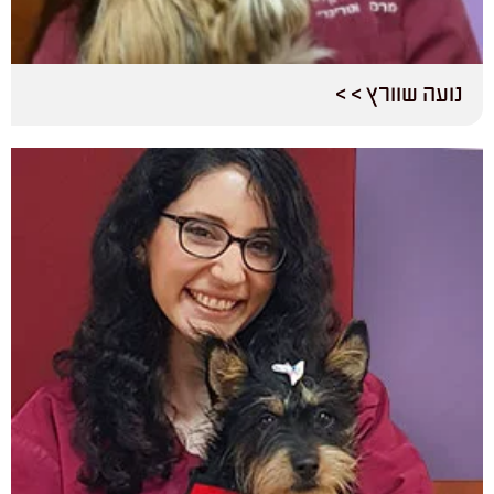
נועה שוורץ > >