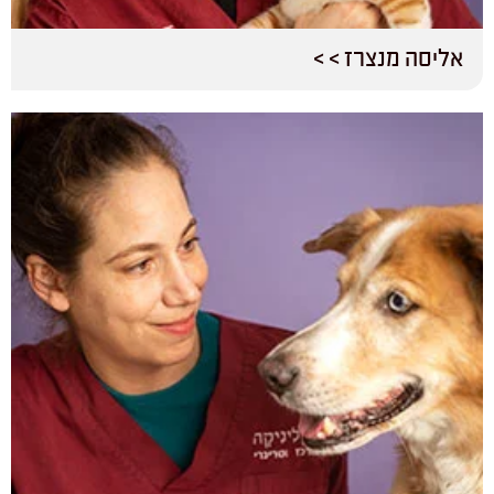
אליסה מנצרז > >