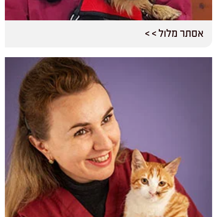
אסתר מלול > >