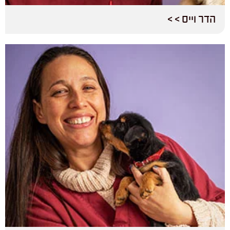
הדר וייס > >