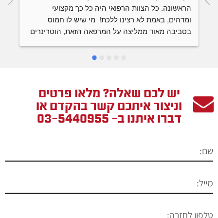
הראשונה. כל הצוות הרפואי היה כל כך מקצועי 
ומדהים, באמת לא רצינו ללכת!  מי שיש לו חמוס 
בסביבה מאוד ממליצה על המרפאה הזאת, הוטרינרים 
ו
יודעים על מה הם מדברים וחלקם בעלי נסיון בגידול 
חמוסים בעצמם. מאוד אהבתי ובהחלט אחזור בכל 
פעם שאצטרך, המון תודה!
יש לכם שאלה? מלאו פרטים
וניצור איתכם קשר בהקדם או
דברו איתנו ב-
03-5440955