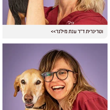
וטרינרית ד”ר ענת מילנר>>