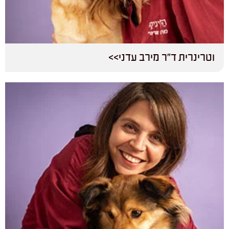
וטרינרית ד”ר מירב עדני>>