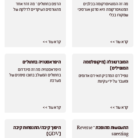
מה זה המנגיוסרקומה בכלבים
הרפס בחתולים – מה זה? אחד
המנגיוסרקומה היא סרטן אגרסיבי
מהגורמים העיקריים לדלקת של
שמקורו בכלי
קרא עוד > >
קרא עוד > >
המוברטונלה (מיקופלסמה
היפראסטזיה בחתולים
המופיליס)
היפראסטזיה מה זה סינדרום
בחתולים המשלב בתוכו סימנים של
טפיל דם המדביק תאי דם אדומים
מערכת
ומועבר על ידי עקיצת
קרא עוד > >
קרא עוד > >
התעטשות מהופכת – Reverse
היפוך קיבה/התנפחות קיבה
(GDV)
sneezing