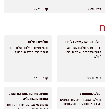
קרא עוד > >
קרא עוד > >
ת
תולעת הפארק אצל כלבים
תולעים עגולות
שמה המדעי של התולעת הוא
תולעי מעיים טפיליות בעלות מחזור
ספירוצרקה לופי. שמה העברי,
חיים מורכב. הכלב או החתול
"תולעת
קרא עוד > >
קרא עוד > >
תולעים שטוחות
תסמונת מחלות מערכת השתן
התחתונה בחתולים
התולעת הבוגרת חייה בתוך המעיים
של כלבים וחתולים כשהיא תפוסה
מחלות של מערכת השתן התחתונה