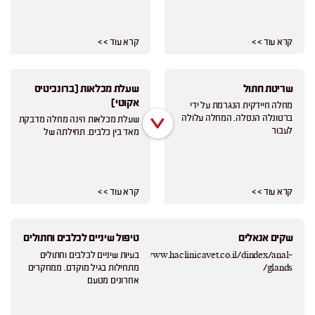
קרא עוד > >
קרא עוד > >
שריטת חתול
שעלת מכלאות (ברונכיטיס
אקוטי)
מחלה חיידקית הנגרמת על ידי
ברטונלה הנסלה. המחלה עלולה
שעלת מכלאות הינה מחלה מדבקת
לעבור
מאד בין כלבים. תחילתה של
קרא עוד > >
קרא עוד > >
שקים אנאלים
טיפול שיניים לכלבים וחתולים
https://www.haclinicavet.co.il/dindex/anal-
בעיות שיניים לכלבים וחתולים
glands/
מתחילות בגיל מוקדם. ממחקרים
אחרונים מטעם