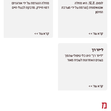
לופוס, SLE, היא מחלה
מחלה הנגרמת על ידי אורגניזם
אוטואימונית (נגרמת על ידי מערכת
דמוי חיידק, מדבקת לבעלי חיים
החיסון
קרא עוד > >
קרא עוד > >
לייזר רך
"לייזר רך" הינו כלי טיפולי שהפך
בשנים האחרונות לשכיח מאוד
קרא עוד > >
מ