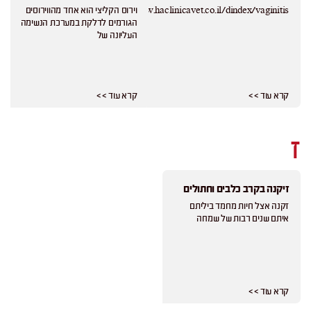
https://www.haclinicavet.co.il/dindex/vaginitis/
וירוס הקליצי הוא אחד מהווירוסים
הגורמים לדלקת במערכת הנשימה
העליונה של
קרא עוד > >
קרא עוד > >
ז
זיקנה בקרב כלבים וחתולים
זקנה אצל חיות מחמד ביליתם
איתם שנים רבות של שמחה
קרא עוד > >