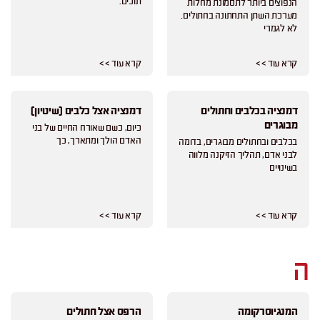
תוכים.
הנפוצים ביותר לתסמונת מחלות
מערכת השתן התחתונה בחתולים.
לא לגמרי
קרא עוד > >
קרא עוד > >
דמנציה בכלבים וחתולים
דמנציה אצל כלבים (שיטיון)
מבוגרים
כיום, כשם שאורח החיים של בני
האדם הולך ומתארך, כך
בכלבים ובחתולים מבוגרים, בדומה
לבני אדם, תהליך הזיקנה מלווה
בשינויים
קרא עוד > >
קרא עוד > >
ה
המנגיוסרקומה
הרפס אצל חתולים