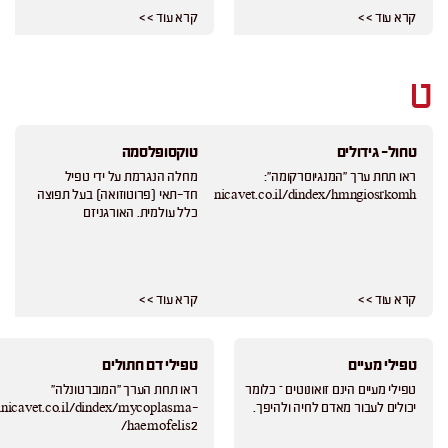
קרא עוד > >
קרא עוד > >
ט
טחול- גידולים
טוקסופלסמה
ראו תחת ערך "המנגיוסרקומה":
מחלה הנגרמת על ידי טפיל
https://www.haclinicavet.co.il/dindex/hmngiosrkomh/
חד-תאי (פרוטוזואה) בעל תפוצה
כלל עולמית. האורגניזם
קרא עוד > >
קרא עוד > >
טפילי מעיים
טפילי דם חתולים
טפילי מעיים הינם זואונוטים – כלומר
ראו תחת הערך "המוברטונלה"
יכולים לעבור מאדם לחיה ולהיפך.
inicavet.co.il/dindex/mycoplasma-
haemofelis2/