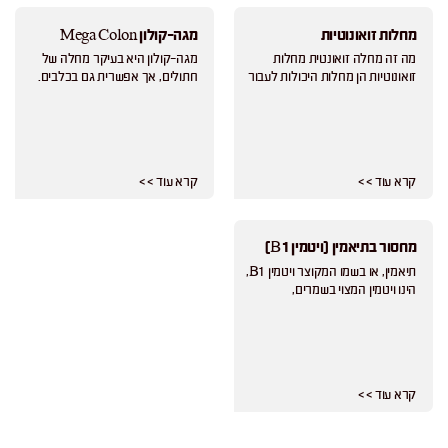
מחלות זואונוטיות
מגה-קולון Mega Colon
מה זה מחלה זואונטית מחלות
מגה-קולון היא בעיקר מחלה של
זואונוטיות הן מחלות היכולות לעבור
חתולים, אך אפשרית גם בכלבים.
קרא עוד > >
קרא עוד > >
מחסור בתיאמין (ויטמין B1)
תיאמין, או בשמו המקוצר ויטמין B1,
הינו ויטמין המצוי בשמרים,
קרא עוד > >