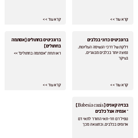
קרא עוד > >
קרא עוד > >
ברונכיטיס כרוני בכלבים
ברונכיטיס בחתולים (אסתמה
בחתולים)
דלקת של דרכי הנשימה העליונות,
נפוצה יותר בכלבים מבוגרים,
ראו תחת "אסתמה בחתולים" >>
בעיקר
קרא עוד > >
קרא עוד > >
בבזיה קאניס (Babesia canis)
– אנמיה אצל כלבים
טפיל דם חד-תאי החודר לתאי דם
אדומים בכלבים, וכתוצאה מכך