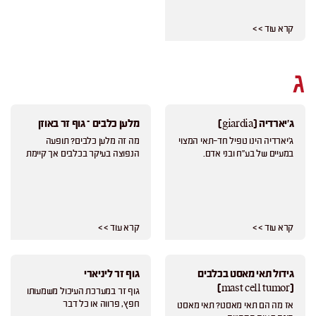
קרא עוד > >
ג
ג'יארדיה (giardia)
מלען כלבים – גוף זר באוזן
ג'יארדיה הינו טפיל חד-תאי המצוי
מה זה מלען כלבים? תופעה
במעיים של בע"ח ובני אדם.
הנפוצה בעיקר בכלבים אך קיימת
קרא עוד > >
קרא עוד > >
גידול תאי מאסט בכלבים
גוף זר ליניארי
(mast cell tumor)
גוף זר במערכת העיכול משמעותו
חפץ, פרווה או כל דבר
אז מה הם תאי מאסט? תאי מאסט