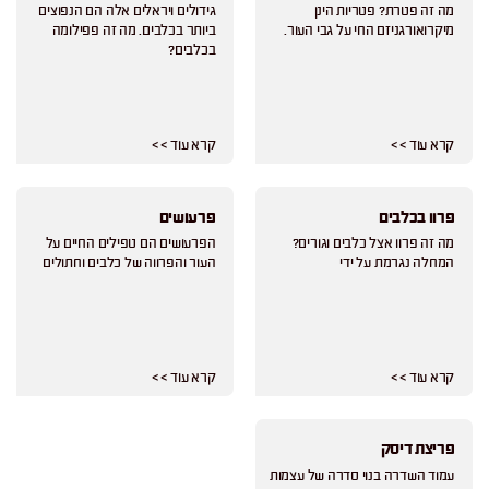
מה זה פטרת? פטריות הינן
גידולים ויראלים אלה הם הנפוצים
מיקרואורגניזם החי על גבי העור.
ביותר בכלבים. מה זה פפילומה
בכלבים?
קרא עוד > >
קרא עוד > >
פרוו בכלבים
פרעושים
מה זה פרוו אצל כלבים וגורים?
הפרעושים הם טפילים החיים על
המחלה נגרמת על ידי
העור והפרווה של כלבים וחתולים
קרא עוד > >
קרא עוד > >
פריצת דיסק
עמוד השדרה בנוי סדרה של עצמות