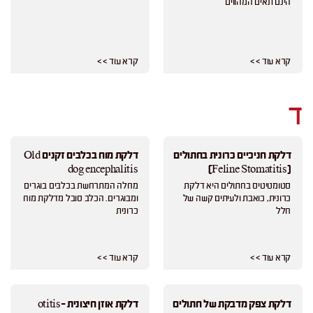
הינם תאים המהווים
קרא עוד > >
קרא עוד > >
ד
דלקת חניכיים כרונית בחתולים
דלקת מוח בכלבים זקנים Old
dog encephalitis
(Feline Stomatitis)
סטומטיטיס בחתולים היא דלקת
מחלה המתרחשת בכלבים בוגרים
כרונית, כואבת ולעיתים קשה של
ומבוגרים. הכלב סובל מדלקת מוח
חלל
כרונית
קרא עוד > >
קרא עוד > >
דלקת צפק מדבקת של חתולים
דלקת אוזן חיצונית -otitis