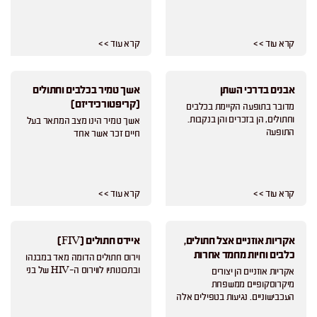
קרא עוד > >
קרא עוד > >
אבנים בדרכי השתן
אשך טמיר בכלבים וחתולים
(קריפטורכידיזם)
מדובר בתופעה הקיימת בכלבים
וחתולים, הן בזכרים והן בנקבות.
אשך טמיר הינו מצב המתאר בעל
התופעה
חיים זכר אשר אחד
קרא עוד > >
קרא עוד > >
אקריות אוזניים אצל חתולים,
איידס חתולים (FIV)
כלבים וחיות מחמד אחרות
וירוס חתולים הדומה מאד במבנהו
ובתכונותיו לווירוס ה-HIV של בני
אקריות אוזניים הן יצורים
מיקרוסקופיים ממשפחת
העכבישוניים. נגיעות בטפילים אלה