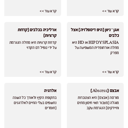
קרא עוד > >
קרא עוד > >
אגן – ניוון (היפ דיספלזיה) אצל
ארליכיה בכלבים (קדחת
כלבים
קרציות)
HIP DYSPLASIA או HD היא
קדחת קרציות היא מחלה הנגרמת
מחלה אורתופדית המשפיעה על
על ידי טפיל דם הקרוי
מפרק
קרא עוד > >
קרא עוד > >
אבצס (Abscess)
אלרגיה
מורסה (אבצס) היא הצטברות
בתקופת הקיץ ולאורך כל השנה
מוגלה (מצבור תאי חיסון מתים
נחשפים בעלי החיים לאלרגנים
וחיידקים) הנגרמת עקב
(חומרים