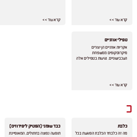
קרא עוד > >
קרא עוד > >
טפילי אוזניים
אקריות אוזניים הן יצורים
מיקרוסקופים ממשפחת
העכבישוניים. נגיעות בטפילים אלה
קרא עוד > >
כ
כלבת
כבד שומני (הפטיק ליפידוזיס)
מה זה כלבת? הכלבת הפוגעת בכל
תופעה נפוצה בחתולים, המאופיינת