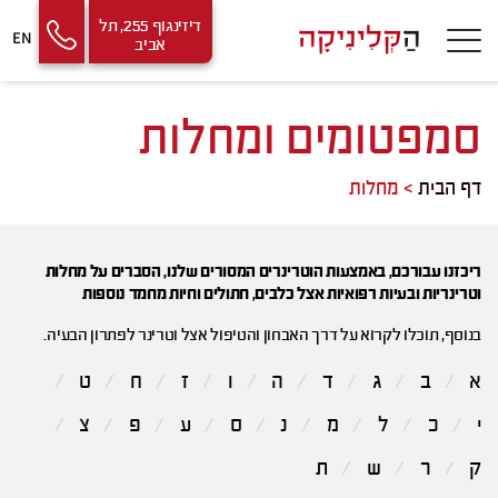
Contact
Skip
דיזינגוף 255, תל
EN
אביב
Us
to
Content
סמפטומים ומחלות
דף הבית
>
מחלות
ריכזנו עבורכם, באמצעות הוטרינרים המסורים שלנו, הסברים על מחלות
וטרינריות ובעיות רפואיות אצל כלבים, חתולים וחיות מחמד נוספות
בנוסף, תוכלו לקרוא על דרך האבחון והטיפול אצל וטרינר לפתרון הבעיה.
א
ב
ג
ד
ה
ו
ז
ח
ט
י
כ
ל
מ
נ
ס
ע
פ
צ
ק
ר
ש
ת