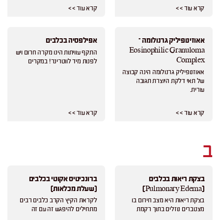
קרא עוד > >
קרא עוד > >
אאוזינופיליק גרנולומה –
אפילפסיה בכלבים
Eosinophilic Granuloma
התקף עוויתות הינו מקרה חרום ויש
Complex
לפנות מיד לווטרינר! במקרים
אאוזנופיליק גרנולומה הינה קבוצה
של תאי דלקת היוצרת תגובה
עורית.
קרא עוד > >
קרא עוד > >
ב
בצקת ריאות בכלבים
ברונכיטיס אקוטי בכלבים
(Pulmonary Edema)
(שעלת מכלאות)
בצקת ריאות היא מצב חירום בו
לקראת הקיץ הקרב כלבים רבים
מצטברים נוזלים בתוך רקמת
מתחילים להיפגש זה עם זה