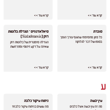
קרא עוד > >
קרא עוד > >
סוכרת
סיאלאדנוזיס – הגדלת בלוטות
רוק (Sialadenosis)
כל מזון פחמימתי שהגוף צורך הופך
בסופו של דבר לגלוקוז
הגדלה סימטרית של בלוטות רוק
שאינה על רקע זיהומי ומתרחשת
קרא עוד > >
קרא עוד > >
ע
עין יבשה
ניתוח עיקור כלבה
מה זה עין יבשה אצל כלבים
מה עושים בניתוח עיקור כלבה?