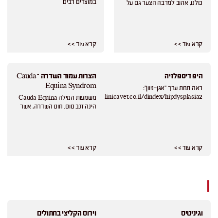
במוצרים רבים
כולנו, אהוב למרבה הצער גם על
קרא עוד > >
קרא עוד > >
היפ דיספלזיה
הצרות עמוד השדרה – Cauda
Equina Syndrom
ראה תחת ערך "אגן-ניוון":
https://www.haclinicavet.co.il/dindex/hipdysplasia2/
משמעות המילה Cauda Equina
הינה זנב סוס. חוט השדרה, אשר
קרא עוד > >
קרא עוד > >
ו
וגיניטיס
וירוס הקליצי בחתולים