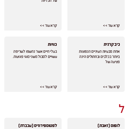
של הכליות
קרא עוד > >
קרא עוד > >
כיב קרנית
כוויות
אחת מבעיות העיניים הנפוצות
בעלי חיים אשר נחשפו לשריפה
ביותר בכלבים ובחתולים הינה
עשויים לסבול משני סוגי פגיעות.
פציעה של
קרא עוד > >
קרא עוד > >
ל
לופוס (זאבת)
לפטוספירוזיס (עכברת)