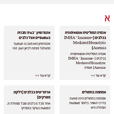
א
אנמיה המוליטית אוטואימונית
אנטרופיון – בעיה מבנית
בכלבים (IMHA – Immune-
בעפעפיים אצל כלבים
Mediated Hemolytic
אנטרופיון הוא מצב בו העפעף
Anemia)
מתגלגל פנימה לכיוון העין. זוהי
אנמיה המוליטית אוטואימונית
בכלבים (IMHA – Immune-
Mediated Hemolytic
Anemia) אנמיה
קרא עוד > >
קרא עוד > >
אסתמה בחתולים
ארתריטיס בכלבים (דלקת
מפרקים)
אסתמה בחתולים הינה פגיעה
בדרכי האוויר, כלומר משמעות
אחד מכל 5 כלבים סובל ממחלה זו,
המחלה היא
הפוגעת בעיקר במפרקי