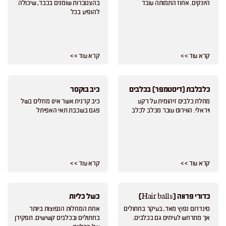
היונקים. אחוז התמותה עובד
בהצטברות שומנים בכבד, שיכולה
להופיע בכל
קרא עוד > >
קרא עוד > >
כלבלבת (דיסטמפר) בכלבים
כיב בוקסר
מחלת כלבים זיהומית על רקע
כיב קרנית אשר אינו מחלים בשל
ויראלי. הווירוס עובר מכלב לכלב
פגם בשכבת תאי האפיתל
קרא עוד > >
קרא עוד > >
כדורי פרווה (Hair balls)
כשל כליות
סינדרום נפוץ מאד, בעיקר בחתולים
אחת המחלות הנפוצות ביותר
אך מתרחש לעיתים גם בכלבים.
בחתולים ובכלבים קשישים. תפקידן