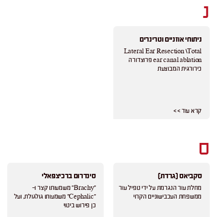
נ
ניתוחי אוזניים וטרינרים
Lateral Ear Resection \Total
ear canal ablation פרוצדורה
כירורגית המבוצעת
קרא עוד > >
ס
סקביאס (גרדת)
סינדרום ברכיצפאלי
מחלת עור הנגרמת על ידי טפיל עור
"Brachy" משמעותו קצר ו-
ממשפחת העכבישוניים הקרוי
"Cephalic" משמעותו גולגולת, ועל
כן פירוש ביטוי