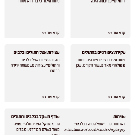
וחתולים? עין יבשה הינה
ניתוח עיקור כלבה הוא ניתוח
קרא עוד > >
קרא עוד > >
עקירת ציפורניים בחתולים
עצירות אצל חתולים וכלבים
ניתוח עקירת ציפורניים היה ניתוח
מה זה עצירות אצל כלבים
פופולארי מאד בעשור הקודם, שכן
וחתולים? עצירות משמעותה ירידה
בכמות
קרא עוד > >
קרא עוד > >
עוויתות
עודף משקל בכלבים וחתולים
ראו תחת ערך "אפילפסיה בכלבים":
עודף משקל הוא "מחלה" נפוצה
https://www.haclinicavet.co.il/dindex/epilepsy/
מאוד בעולם המודרני, וסובלים