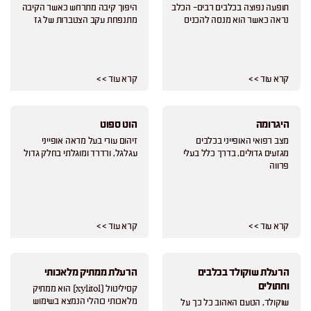
תופעה נפוצה בכלבים רבים- הכלב
היפוך קיבה מתרחש כאשר הקיבה
נראה כאשר הוא מנסה להכניס
מתנפחת עקב הצטברות של גז
קרא עוד > >
קרא עוד > >
היגרומה
הוט ספוט
מצב רפואי האופייני בכלבים
זיהום עורי בעל מראה אופייני
מגזעים גדולים, בדרך כלל בעלי
עגלגל, ורדרד ומוגלתי בחלק גדול
פרווה
קרא עוד > >
קרא עוד > >
הרעלת שוקולד בכלבים
הרעלת ממתיק מלאכותי
וחתולים
קסיליטול (xylitol) הוא ממתיק
מלאכותי כוהלי הנמצא בשימוש
שוקולד, הטעם האהוב כל כך על