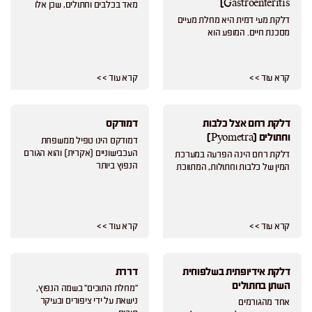
Gastroenteritis)
מאד בכלבים וחתולים, שכן אלו
דלקת מעי דמית היא מחלת מעיים
מסכנת חיים. המופע הוא
קרא עוד > >
קרא עוד > >
דלקת רחם אצל כלבות
דמודקס
וחתולים (Pyometra)
דמודקס הינו טפיל ממשפחת
העכבישוניים (אקרית) והוא הגורם
דלקת רחם הינה הפרעה במערכת
הנפוץ ביותר
המין של כלבות וחתולות, המתווכת
קרא עוד > >
קרא עוד > >
דלקת אידיופתית בשלפוחית
דררת
השתן בחתולים
"מחלת התוכים" בשמה הנפוץ,
נישאת על ידי ציפורים ובעיקר
אחד מהגורמים