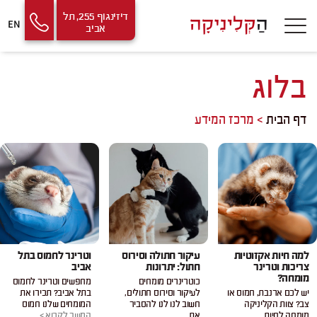
Contact
Skip
דיזינגוף 255, תל
EN
אביב
Us
to
Content
בלוג
דף הבית
>
מרכז המידע
למה חיות אקזוטיות
עיקור חתולה וסירוס
וטרינר לחמוס בתל
צריכות וטרינר
חתול: יתרונות
אביב
מומחה?
כוטרינרים מומחים
מחפשים וטרינר לחמוס
יש לכם ארנבת, חמוס או
לעיקור וסירוס חתולים,
בתל אביב? תכירו את
צב? צוות הקליניקה
חשוב לנו לנו להסביר
המומחים שלנו חמוס
מומחה לחיות
את
המשך לקרוא >