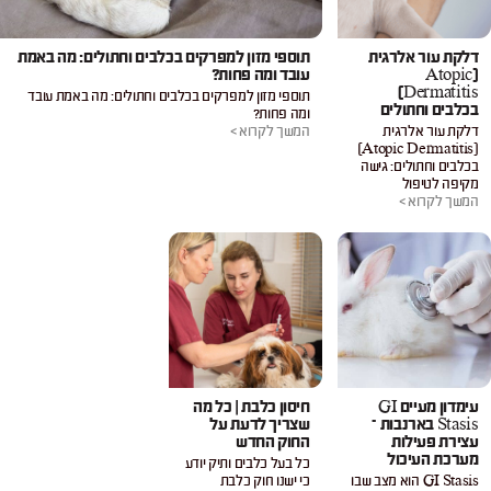
דלקת עור אלרגית
תוספי מזון למפרקים בכלבים וחתולים: מה באמת
(Atopic
עובד ומה פחות?
Dermatitis)
תוספי מזון למפרקים בכלבים וחתולים: מה באמת עובד
בכלבים וחתולים
ומה פחות?
דלקת עור אלרגית
המשך לקרוא >
(Atopic Dermatitis)
בכלבים וחתולים: גישה
מקיפה לטיפול
המשך לקרוא >
עימדון מעיים GI
חיסון כלבת | כל מה
Stasis בארנבות –
שצריך לדעת על
עצירת פעילות
החוק החדש
מערכת העיכול
כל בעל כלבים ותיק יודע
GI Stasis הוא מצב שבו
כי ישנו חוק כלבת