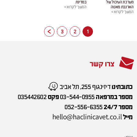
מערכת העיכול של
במדינת
הארנבת מאטה
המשך לקרוא >
המשך לקרוא >
3
2
1
צרו קשר
כתובתינו
דיזינגוף 255, תל אביב
מספר במרפאה
03-544-0955
פקס
035442602
מספר 24/7
052-556-6355
hello@haclinicavet.co.il
מייל