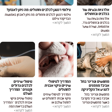
אלרגיות ובעיות עור
צילומי רנטגן לכלבים וחתולים: מה ניתן לאבחן?
בכלבים ובחתולים
צילומי רנטגן לכלבים וחתולים: מה ניתן לאבחן באמצעות
אלרגיות ובעיות עור
הבדיקה? צילום
בכלבים ובחתולים גרד,
המשך לקרוא >
אדמומיות, נשירת שיער
ופצעים
המשך לקרוא >
מחפשים וטרינר בתל
המדריך לטיפולי
טיפולי שיניים
אביב? מוזמנים
שיניים וניקוי אבנית
לכלבים גדולים
להגיע אל הקליניקה
לחתולים
וקטנים – המדריך
השלם
מחפשים וטרינר בתל
המדריך לטיפולי שיניים
אביב? בואו נכיר מקרוב!
וניקוי אבנית לחתולים יש
טיפולי שיניים וניקוי
כאשר מחפשים וטרינר
לחתול שלכם או
אבנית לכלבים – המדריך
המשך לקרוא >
המשך לקרוא >
השלם בריאות הפה
המשך לקרוא >