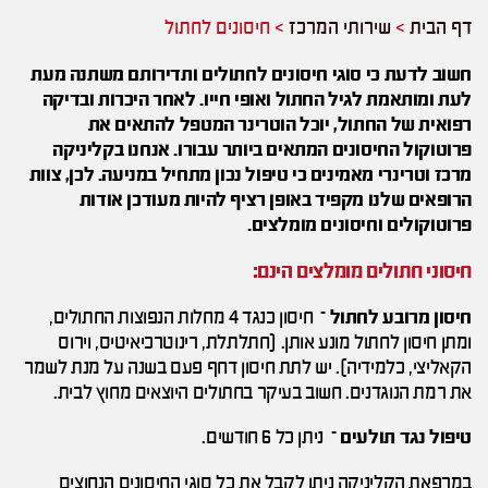
דף הבית
>
שירותי המרכז
>
חיסונים לחתול
חשוב לדעת כי סוגי חיסונים לחתולים ותדירותם משתנה מעת
לעת ומותאמת לגיל החתול ואופי חייו. לאחר היכרות ובדיקה
רפואית של החתול, יוכל הוטרינר המטפל להתאים את
פרוטוקול החיסונים המתאים ביותר עבורו. אנחנו בקליניקה
מרכז וטרינרי מאמינים כי טיפול נכון מתחיל במניעה. לכן, צוות
הרופאים שלנו מקפיד באופן רציף להיות מעודכן אודות
פרוטוקולים וחיסונים מומלצים.
חיסוני חתולים מומלצים הינם:
חיסון מרובע לחתול
– חיסון כנגד 4 מחלות הנפוצות החתולים,
ומתן חיסון לחתול מונע אותן. (חתלתלת, רינוטרכיאיטיס, וירוס
הקאליצי, כלמידיה). יש לתת חיסון דחף פעם בשנה על מנת לשמר
את רמת הנוגדנים. חשוב בעיקר בחתולים היוצאים מחוץ לבית.
טיפול נגד תולעים
– ניתן כל 6 חודשים.
במרפאת הקליניקה ניתן לקבל את כל סוגי החיסונים הנחוצים