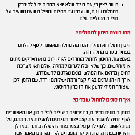
חשוב לציין כי, גם בע"ח שלא יוצא מהבית יכול להידבק
במחלות שונות, שיועברו ע"י מחלות וטפילים שאנו נושאים על
סוליות הנעליים שלנו.
מהו בעצם חיסון לחתולים?
חיסון חתול הוא תהליך המדמה מחלה ומאפשר לגוף להלחם
בעתיד בגורם מחלה זהה.
באמצעות החיסון לחתול מוחדרים לגוף וירוסים או חיידקים מתים
או מוחלשים, כך שלא יוכלו לגרום למחלה, אולם תאי מערכת
החיסון מזהים את הפולש ובונים נוגדנים להשמדתו.
אורך חיי הנוגדנים בגוף קצר ורמת יעילותם יורדת עם הזמן, לכן
יש צורך תמידי לרענן את הזיכרון החיסוני.
איך חיסונים לחתול עובדים?
במתן חיסונים סדירים, בהפרשים היעילים לכל חיסון, אנו מאפשרים
לגוף החיה להגביר את קצב ייצור הנוגדנים ולהעלות את רמתם, על
מנת לאפשר לגוף להגן על עצמו בצורה היעילה ביותר . במהלך
ההיריון ובעת תקופת היניקה מועברים לגור נוגדנים מאמו, אשר