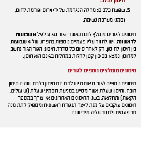
חיסון לכלב
.
שפעת כלבים: מחלה הנגרמת על ידי וירוס וגורמת לחום,
וסמני מערכת נשימה.
חיסונים לגורים מומלץ לתת כאשר הגור מגיע לגיל
6 שבועות
לראשונה
, ויש לחזור עליו פעמיים נוספות בהפרש של
4 שבועות
בין חיסון לחיסון. רק לאחר סיום כל סדרת חיסוני הגור הגור נחשב
למחוסן ונמצא בסיכון קטן לחלות במחלות בגינם הוא חוסן.
חיסונים מומלצים נוספים לגורים
חיסונים נוספים לגורים אותם יש לתת הם חיסון כלבת, שהינו חיסון
חובה, וחיסון שעלת אשר מסייע במניעת תסמיני שעלת (שיעולים,
הקאות) ותחלואה. בשני החיסונים האחרונים אין צורך במספר
חיסונים עוקבים על מנת לייצר תנגודת ראשונית ומספיק לתת מנה
חד פעמית ולחזור עליה מידי שנה.