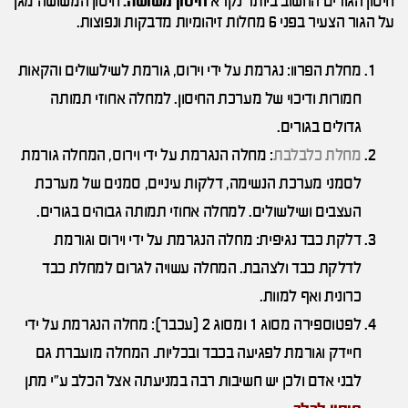
חיסון הגורים החשוב ביותר נקרא
חיסון משושה.
חיסון המשושה מגן
על הגור הצעיר בפני 6 מחלות זיהומיות מדבקות ונפוצות.
מחלת הפרוו: נגרמת על ידי וירוס, גורמת לשילשולים והקאות
חמורות ודיכוי של מערכת החיסון. למחלה אחוזי תמותה
גדולים בגורים.
מחלת כלבלבת
: מחלה הנגרמת על ידי וירוס, המחלה גורמת
לסמני מערכת הנשימה, דלקות עיניים, סמנים של מערכת
העצבים ושילשולים. למחלה אחוזי תמותה גבוהים בגורים.
דלקת כבד נגיפית: מחלה הנגרמת על ידי וירוס וגורמת
לדלקת כבד ולצהבת. המחלה עשויה לגרום למחלת כבד
כרונית ואף למוות.
לפטוספירה מסוג 1 ומסוג 2 (עכבר): מחלה הנגרמת על ידי
חיידק וגורמת לפגיעה בכבד ובכליות. המחלה מועברת גם
לבני אדם ולכן יש חשיבות רבה במניעתה אצל הכלב ע"י מתן