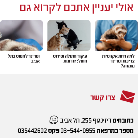
אולי יעניין אתכם לקרוא גם
למה חיות אקזוטיות
עיקור חתולה וסירוס
וטרינר לחמוס בתל
צריכות וטרינר
חתול: יתרונות
אביב
מומחה?
צרו קשר
כתובתינו
דיזינגוף 255, תל אביב
מספר במרפאה
03-544-0955
פקס
035442602