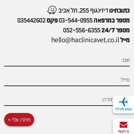
כתובתינו
דיזינגוף 255, תל אביב
מספר במרפאה
03-544-0955
פקס
035442602
מספר 24/7
052-556-6355
hello@haclinicavet.co.il
מייל
טסים לחו"ל?
חיזרו אלי >
צרו קשר