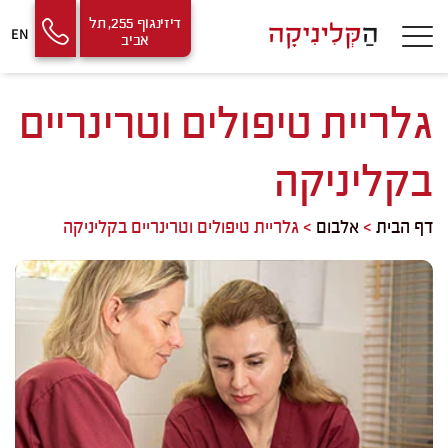
Contact
Skip
דיזינגוף 255, תל
EN
אביב
Us
to
Content
גלריית טיפולים וטרינריים
בקליניקה
דף הבית
>
אלבום
>
גלריית טיפולים וטרינריים בקליניקה