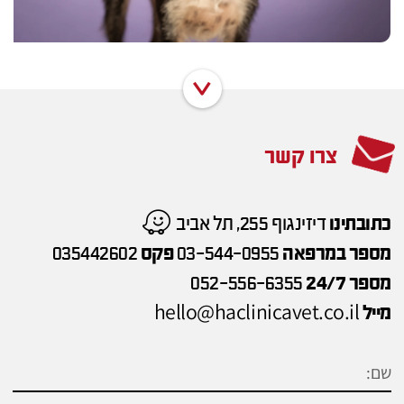
צרו קשר
כתובתינו
דיזינגוף 255, תל אביב
מספר במרפאה
03-544-0955
פקס
035442602
מספר 24/7
052-556-6355
hello@haclinicavet.co.il
מייל