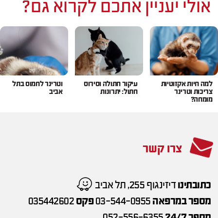
אולי יעניין אתכם לקרוא גם?
למה חיות אקזוטיות
עיקור חתולה וסירוס
וטרינר לחמוס בתל
צריכות וטרינר
חתול: יתרונות
אביב
מומחה?
צרו קשר
כתובתינו
דיזינגוף 255, תל אביב
מספר במרפאה
03-544-0955
פקס
035442602
מספר 24/7
052-556-6355