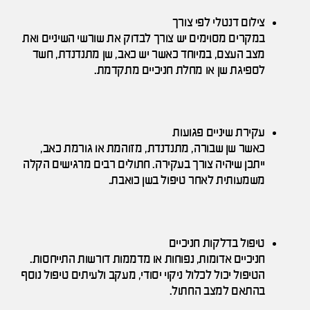
צילום דנטלי לפי צורך
במקרים מסוימים יש צורך לבדוק את שורשי השיניים ואת
מצב העצם, במיוחד כאשר יש כאב, שן מתנדנדת, חשד
לספיגת שן או מחלת חניכיים מתקדמת.
עקירת שיניים פגועות
כאשר שן שבורה, מתנדנדת, מזוהמת או גורמת כאב,
ייתכן שיהיה צורך בעקירה. חתולים רבים מרגישים הקלה
משמעותית לאחר טיפול בשן כואבת.
טיפול בדלקות חניכיים
חניכיים אדומות, נפוחות או מדממות דורשות התייחסות.
הטיפול יכול לכלול ניקוי יסודי, מעקב ולעיתים טיפול נוסף
בהתאם למצב החתול.