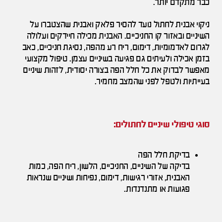
כבר מתקדם יותר.
ניקוי אבנית לחתול נועד להסיר פלאק ואבנית שהצטברו על
השיניים ובאזור קו החניכיים. האבנית מכילה חיידקים ועלולה
לגרום לאדמומיות, דימום, ריח רע מהפה, נסיגת חניכיים, כאב
בזמן אכילה ולעיתים גם פגיעה בשיניים עצמן. טיפול מקצועי
מאפשר לבדוק את כל חלל הפה בצורה יסודית, לזהות שיניים
בעייתיות ולטפל לפני שהמצב מחמיר.
סוגי טיפולי שיניים לחתולים:
בדיקת חלל הפה
בדיקה של השיניים, החניכיים, הלשון, ריח הפה, כמות
האבנית, אזורי רגישות, דימום, נפיחות ושיניים שנראות
פגועות או מתנדנדות.