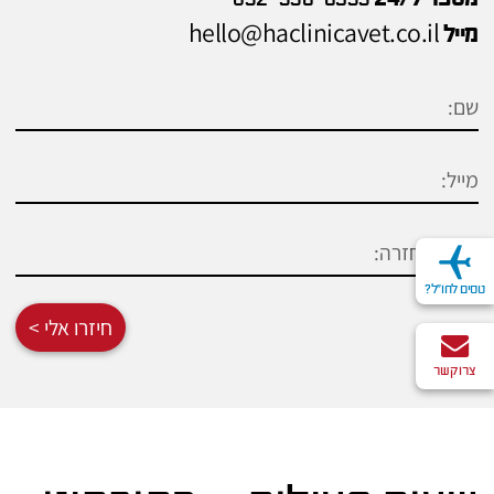
hello@haclinicavet.co.il
מייל
טסים לחו"ל?
חיזרו אלי >
צרו קשר