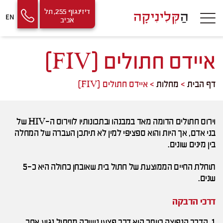
Contact
Skip
דיזינגוף 255, תל
EN
אביב
Us
to
Content
איידס חתולים (FIV)
דף הבית
>
מחלות
>
איידס חתולים (FIV)
וירוס חתולים הדומה מאד במבנהו ובתכונותיו לווירוס ה-HIV של
בני אדם, אך היות והוא ספציפי למין לא תיתכן העברה של המחלה
בין מינים שונים.
תוחלת החיים הממוצעת של חתול בית שאובחן כחולה היא כ-5
שנים.
דרכי הדבקה
1. הדרך הנפוצה ביותר היא דרך פצעי נשיכה מחתול נגוע אחר.