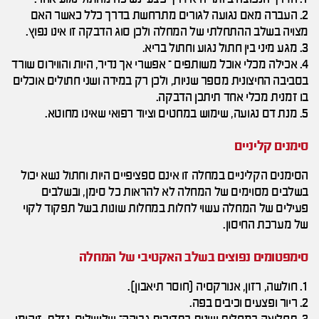
2. העברה מאם נגועה לגורים מתרחשת בדרך כלל כאשר האם
מצויה בשלב ההתחלתי של המחלה ולכן סוג הדבקה זו אינו נפוץ.
3. מגע מיני בין חתול נגוע וחתול בריא.
4. אכילה מכלי אוכל משותפים – אפשרי אך נדיר, היות והווירוס שורד
בסביבה החיצונית מספר שניות, ולכן רק במידה ושני חתולים אוכלים
בו זמנית מכלי אחד תיתכן הדבקה.
5. מנת דם נגועה, שימוש במחטים וציוד רפואי שאינו מחוטא.
סימנים קליניים
הסימנים הקליניים במחלה זו אינם ספציפיים היות וחתול נשא יכול
בשלבים מסוימים של המחלה לא להראות כל סימן, ובשלבים
פעילים של המחלה עשוי לחלות במחלות שונות בשל תפקוד לקוי
של מערכת החיסון.
סימפטומים נפוצים בשלב האקטיבי של המחלה
1. חולשה, רזון, אנורקסיה (חוסר תיאבון).
2. ריור ופצעים וכיבים בפה.