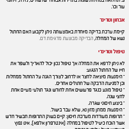
3. תחלואה במחלות שונות בתדירות גבוהה– שלשולים, נזלת, זיהומי
עור וכו'.
אבחון וטרינר
קיימת ערכת בדיקה מיוחדת באמצעותה ניתן לקבוע האם החתול
נשא של המחלה,
הבדיקה מבוצעת מדגימת דם.
טיפול וטרינרי
לא ניתן לרפא את המחלה אך טיפול נכון יכול להאריך ולשפר את
חייו של החתול הנגוע:
– הימנעות מיציאה לחצר או לרחוב לצורך הגנה על החתול ממחלות
וכן למניעת הדבקה של חתולים אחרים.
– טיפול מונע כנגד פרעושים אחת לחודש ונגד תולעי מעיים אחת
לחצי שנה.
– ביצוע חיסוני שגרה.
– הימנעות ממתן מזון נא, שלא עבר בישול.
– תרופות מעודדות מערכת חיסון: קיים בשוק התרופות תכשיר חדש
אשר הוכח כיעיל לטיפול במחלה (אינטרפרון אלפא), אינו נפוץ