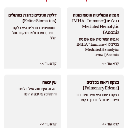
אנמיה המוליטית אוטואימונית
דלקת חניכיים כרונית בחתולים
בכלבים (IMHA – Immune-
(Feline Stomatitis)
Mediated Hemolytic
סטומטיטיס בחתולים היא דלקת
Anemia)
כרונית, כואבת ולעיתים קשה של
חלל
אנמיה המוליטית אוטואימונית
בכלבים (IMHA – Immune-
Mediated Hemolytic
Anemia) אנמיה
קרא עוד > >
קרא עוד > >
בצקת ריאות בכלבים
עין יבשה
(Pulmonary Edema)
מה זה עין יבשה אצל כלבים
וחתולים? עין יבשה הינה
בצקת ריאות היא מצב חירום בו
מצטברים נוזלים בתוך רקמת
קרא עוד > >
קרא עוד > >