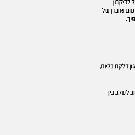
 לריקבון
ום ואובדן של
יך.
ון דלקת כליות,
ב לשלב בין