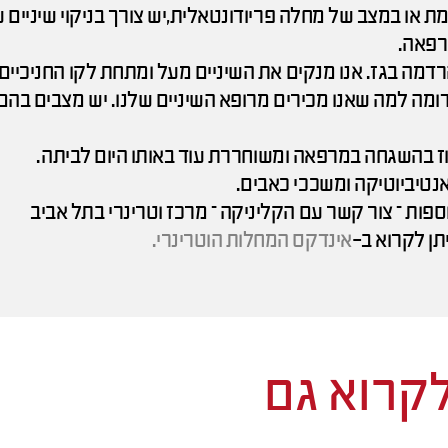
 או במצב של מחלה פריודונטאלית,יש צורך בניקוי שיניים 
רפאה.
דמה בגז. אנו מנקים את השיניים מעל ומתחת לקו החניכיי
י, ה- Ultrasonic Scaler, בדומה למה שאנו מכירים מרופא השיניים שלנו. יש מצבים
ז בהשגחה במרפאה ומשוחררת עוד באותו היום לביתה.
אנטיביוטיקה ומשככי כאבים.
ספות – צור קשר עם הקליניקה – מרכז וטרינרי בתל אביב
תן לקרוא ב-
אינדקס המחלות הוטרינרי.
לקרוא גם