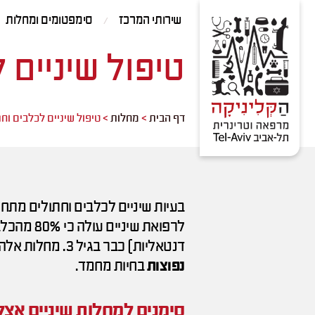
Contact
Skip
שירותי המרכז
סימפטומים ומחלות
Us
to
Content
טיפול שיניים 
דף הבית
>
מחלות
>
טיפול שיניים לכלבים וח
בעיות שיניים לכלבים וחתולים מתח
דנטאליות) כבר בגיל 3. מחלות אלה, המכונות בשלביהן הסופיים מחלות פריודונטליות, הן מבין המחלות
נפוצות
בחיות מחמד.
סימנים למחלות שיניים אצל