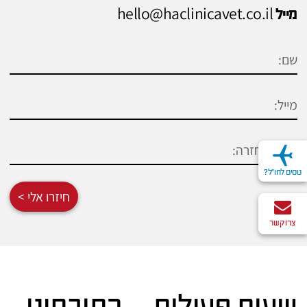
hello@haclinicavet.co.il
מייל
טסים לחו"ל?
חיזרו אלי >
צרו קשר