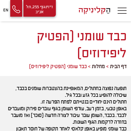
Contact
Skip
דיזינגוף 255, תל
EN
אביב
Us
to
Content
כבד שומני (הפטיק
ליפידוזיס)
דף הבית
>
מחלות
>
כבד שומני (הפטיק ליפידוזיס)
תופעה נפוצה בחתולים, המאופיינת בהצטברות שומנים בכבד,
שיכולה להופיע בכל גזע ובכל גיל.
חתולים הינם יחודיים בנטייתם לפתח הפרעה זו.
באופן טבעי, בזמן רעב, עודפי השומן בגוף עוברים פירוק ומועברים
לכבד. בכבד, השומן עובר עיבוד לצורה חדשה (סוכר) ואז מועבר
בחזרה לרקמות הגוף השונות.
כבד שומני מופיע באופן קלאסי לאחר תקופה של חוסר תאבון