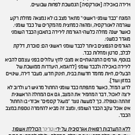
וירידה באכילה (אנורקסיה) הנמשכת לפחות שבועיים.
המונח "כבד שומני ראשוני" מתאר מצב בו לא נמצאה מחלת רקע
שגרמה לאנורקסיה, ומהווה כמחצית מהמקרים של כבד שומני.
כאשר ישנה מחלה כלשהי הגורמת לירידה בתאבון הכבד השומני
מוגדר כמשני.
הגורמים הנפוצים ביותר לכבד שומני ראשוני הם: סוכרת, דלקת
לבלב, סרטן ומחלות כבד.
בנוסף, גורמים התנהגותיים או מצבי לחץ עלולים בפני עצמם להביא
לירידה באכילה ולכבד שומני (לדוגמא, היעדרות ממושכת של
הבעלים, חיות מחמד חדשות בבית, תינוק חדש, מעבר דירה, שינויים
במזון ועוד).
לרוע המזל, כאשר מתפתח כבד שומני החתול מרגיש רע ולרוב לא
ירצה לאכול, דבר המחמיר את המצב, גם אם המחלה הראשונית
זוהתה וטופלה. כך למעשה נוצר "מעגל קסמים" אכזרי בו החתול
אינו אוכל עקב הכבד השומני, ומצב זה מביא להחמרה נוספת במצב
הכבד.
ללא התערבות רפואית אגרסיבית על ידי
וטרינר
הכוללת אשפוז,