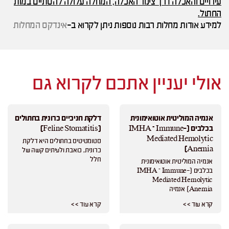
עירויים והאכלה דרך צינור האכלה, המחלה עלולה להסתיים במות
החתול
.
למידע אודות מחלות רבות נוספות ניתן לקרוא ב-
אינדקס המחלות
אולי יעניין אתכם לקרוא גם
אנמיה המוליטית אוטואימונית
דלקת חניכיים כרונית בחתולים
בכלבים (IMHA – Immune-
(Feline Stomatitis)
Mediated Hemolytic
סטומטיטיס בחתולים היא דלקת
Anemia)
כרונית, כואבת ולעיתים קשה של
חלל
אנמיה המוליטית אוטואימונית
בכלבים (IMHA – Immune-
Mediated Hemolytic
Anemia) אנמיה
קרא עוד > >
קרא עוד > >