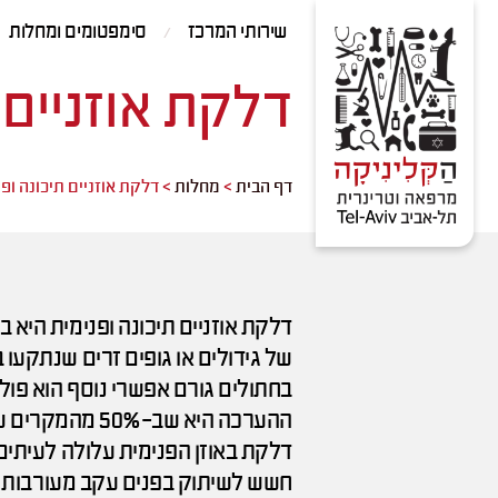
Contact
Skip
שירותי המרכז
סימפטומים ומחלות
Us
to
Content
דלקת אוזניים 
דף הבית
>
מחלות
>
דלקת אוזניים תיכונה ופ
דלקת אוזניים תיכונה ופנימית היא ב
של גידולים או גופים זרים שנתקעו ב
בחתולים גורם אפשרי נוסף הוא פול
ההערכה היא שב-50% מהמקרים של
דלקת באוזן הפנימית עלולה לעיתים 
חשש לשיתוק בפנים עקב מעורבות של