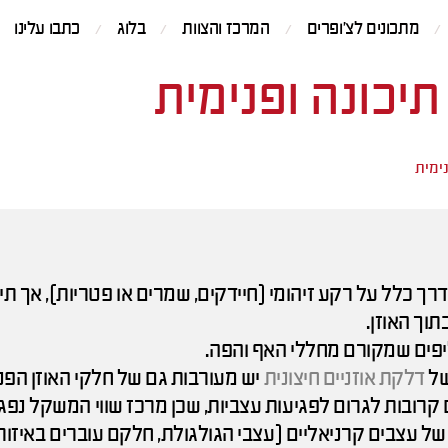
מתכונים לצ'ופרים
המרכז והצוות
בלוג
כתבו עלינו
תיכונה ופנימית
נימית
דרך כלל על רקע זיהומי (חיידקים, שמרים או פטריות), אך ת
תוך האוזן.
יפים שמקורם מחללי האף והפה.
דלקת אוזניים חיצונית
יש מעורבות גם של חלקי האוזן הפני
קרובות לגרום לפגיעות עצביות, שכן מרכז שווי המשקל נפגע
 עצבים קרניאליים (עצבי הגולגולת, חלקם עוברים באיזור ה