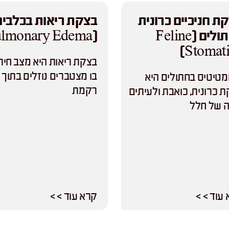
ת חניכיים כרונית
בצקת ריאות בכלבים
בחתולים (Feline
(Pulmonary Edema)
Stomatit
בצקת ריאות היא מצב חיר
בו מצטברים נוזלים בתוך
טיטיס בחתולים היא
רקמת
 כרונית, כואבת ולעיתים
 של חלל
עוד > >
קרא עוד > >