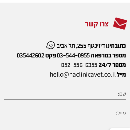
צרו קשר
כתובתינו
דיזינגוף 255, תל אביב
מספר במרפאה
03-544-0955
פקס
035442602
מספר 24/7
052-556-6355
hello@haclinicavet.co.il
מייל