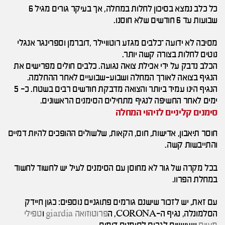
כל כלב נמצא בסיכון לחלות במחלה, אך בעיקר גורים מגיל 6
שבועות עד 6 חודשים שלא חוסנו.
מסיבה לא ידועה –כלבים מגזע רוטוויילר ,דוברמן וספרינגר אנגלי
נוטים לחלות בצורה קשה יותר.
הכלב נדבק על ידי אכילת צואה נגועה. כלבים חולים מפרישים את
הנגיף בצואה לאורך המחלה ושבוע-שבועיים לאחר ההחלמה.
הנגיף הינו עמיד ביותר והצואה מדבקת חודשים רבים בשטח. כ- 5
ימים לאחר החשיפה לנגיף מתחילים הסימנים הראשונים.
סימנים קליניים לזיהוי המחלה
חוסר תיאבון, אדישות, חום, הקאות, שלשולים ההופכים להיות דמיים
והתייבשות קשה.
בכל מקרה של גור לא מחוסן עם הסימנים לעיל יש לחשוד לחשוד
במחלת הפרוו.
עם זאת, יש לזכור שישנם גורמים פתוגניים נוספים: כגון חיידק
הסלמונלה, נגיף ה-CORONA, ה
פרוטוזואה giardia
ו
טפילי