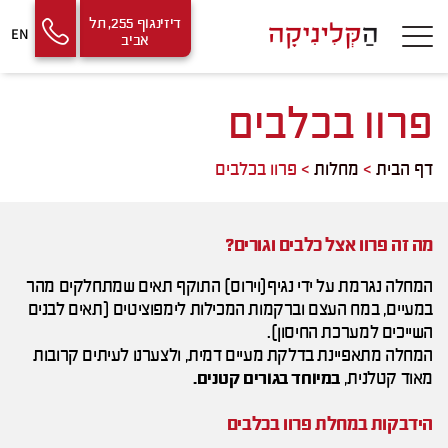
Contact
Skip
דיזינגוף 255, תל
EN
אביב
Us
to
Content
פרוו בכלבים
דף הבית
>
מחלות
>
פרוו בכלבים
מה זה פרוו אצל כלבים וגורים?
המחלה נגרמת על ידי נגיף(וירוס) התוקף תאים שמתחלקים מהר
במעיים, במח העצם וברקמות המכילות לימפוציטים (תאים לבנים
השייכים למערכת החיסון).
המחלה מתאפיינת בדלקת מעיים דמית, ולצערנו לעיתים קרובות
מאוד קטלנית,
במיוחד בגורים קטנים.
הידבקות במחלת פרוו בכלבים