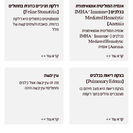
אנמיה המוליטית אוטואימונית
דלקת חניכיים כרונית בחתולים
בכלבים (IMHA – Immune-
(Feline Stomatitis)
Mediated Hemolytic
סטומטיטיס בחתולים היא דלקת
Anemia)
כרונית, כואבת ולעיתים קשה של
חלל
אנמיה המוליטית אוטואימונית
בכלבים (IMHA – Immune-
Mediated Hemolytic
Anemia) אנמיה
קרא עוד > >
קרא עוד > >
בצקת ריאות בכלבים
עין יבשה
(Pulmonary Edema)
מה זה עין יבשה אצל כלבים
וחתולים? עין יבשה הינה
בצקת ריאות היא מצב חירום בו
מצטברים נוזלים בתוך רקמת
קרא עוד > >
קרא עוד > >