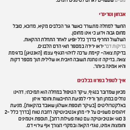
מעיים
שעשויים לגרום לסימנים דומים
.
אבחון וטרינרי
החשד למחלה מתעורר כאשר גור הכלבים מקיא, מדוכא, סובל
מחום גבוה וידוע כי אינו מחוסן.
השלשול החריף בדרך כלל יופיע לאחר התחלת ההקאות.
בדיקות דם
– יראו ירידה במספר תאי הדם הלבנים.
בדיקת צואה- קיימת ערכה לזיהוי הנגיף עצמו (האנטיגן) בדגימת
צואה. בדיקה זו נותנת תשובה חיובית או שלילית תוך מספר דקות
והיא אמינה ביותר.
איך לטפל בפרוו בכלבים
מכיוון שמדובר בנגיף, עיקר הטיפול במחלה הוא תמיכתי, דהיינו
נוזלים במתן תוך ורידי למניעת התייבשות וחוסר איזון
באלקטרוליטים (בעיקר תוספת אשלגן שאובד בהקאות). מניעת
זיהומים משניים על ידי מתן אנטיביוטיקה רחבת טווח (בדרך כלל 2-
3 סוגי אנטיביוטיקה עם טווח פעילות רחב), תוספת ויטמינים
וחומצות אמינו, נוגדי הקאה ובמקרי הצורך אף עירויי דם.