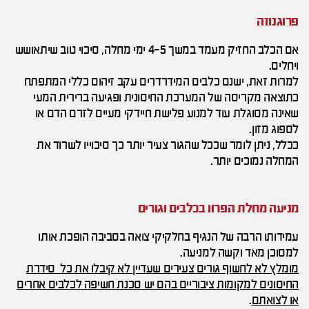
פרוגנוזה
אם הכלב החזיק מעמד במשך 4-5 ימי מחלה, סיכוי טוב שיתאושש
ויחלים.
למרות זאת, ישנם כלבים המידרדרים עקב זיהום כללי המתפתח
כתוצאה מקריסה של המערכת החיסונית ופגיעה ברירית המעי
שאינה מסוגלת עוד למנוע פלישת חיידקי מעיים לזרם הדם או
לספוג מזון.
ככלל, ניתן לומר שככל שהגור צעיר יותר כך סיכוייו לשרוד את
המחלה נמוכים יותר.
מניעה מחלת הפרוו בכלבים וגורים
עמידותו הרבה של הנגיף בחלקיקי צואה בסביבה הופכת אותו
למסוכן מאד וקשה למניעה.
מומלץ לא לחשוף גורים צעירים שעדיין לא קיבלו את כל סידרת
החיסונים למקומות ציבוריים בהם יש סכנת חשיפה לכלבים אחרים
או לצואתם
.