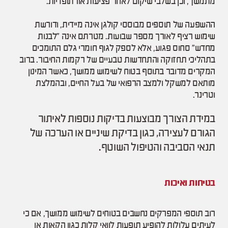
מתמשך, וכן בשלבי שיקום לאחר פציעות אורתופדיות.
ההשפעה של תוספים מבוססי קולגן אינה מיידית, ודורשת
שימוש רציף לאורך מספר שבועות. מטרתם אינה “לבנות
מחדש” סחוס פגוע, אלא לספק לגוף חומרי גלם התומכים
בתהליכי תחזוקה והתחדשות טבעיים של רקמות החיבור. ברוב
המקרים מדובר בתוסף בטוח לשימוש ממושך, כאשר המינון
מותאם למשקל ולמצב הרפואי של בעל החיים, ובהמלצת
וטרינר.
במידת הצורך מבוצעות בדיקות נוספות לאיתור
הגורם לעצירה, כגון בדיקת שיניים או הערכה של
תנאי הסביבה והטיפול השוטף.
בטיחות ואיכות
רוב תוספי המפרקים נחשבים בטוחים לשימוש ממושך, אם כי
לעיתים עלולות להופיע תופעות לוואי קלות כגון הקאות או