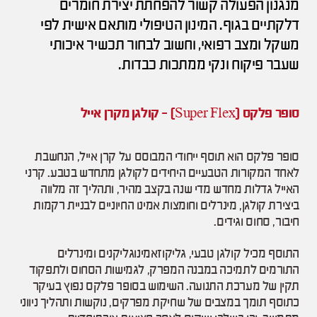
מנגנון הפעולה קשור להפחתת יצירת חומרים
דלקתיים בגוף. המינון הטיפולי מותאם אישית לפי
משקל ומצב רפואי, וחשוב לבחור תכשיר איכותי
שעבר פיקוח ונקי ממתכות כבדות.
סופר פלקס (Super Flex) - קולגן מקרן אייל
סופר פלקס הוא תוסף ייחודי המבוסס על קרן אייל, הנחשבת
לאחד המקורות הטבעיים היחידים לקולגן מתחדש בטבע. קרני
האייל גדלות מחדש מדי שנה בקצב מהיר, ותהליך זה מלווה
ביצירת קולגן, מינרלים וחומצות אמינו החיוניים לבניית רקמות
חיבור, סחוס וגידים.
התוסף מכיל קולגן טבעי, גליקוזאמינוגליקנים ומינרלים
התורמים לתמיכה במבנה המפרק, לגמישות הסחוס ולתפקוד
תקין של מערכת התנועה. השימוש בסופר פלקס נפוץ בעיקר
כתוסף תומך במצבים של שחיקת מפרקים, נוקשות ותהליך ניווני