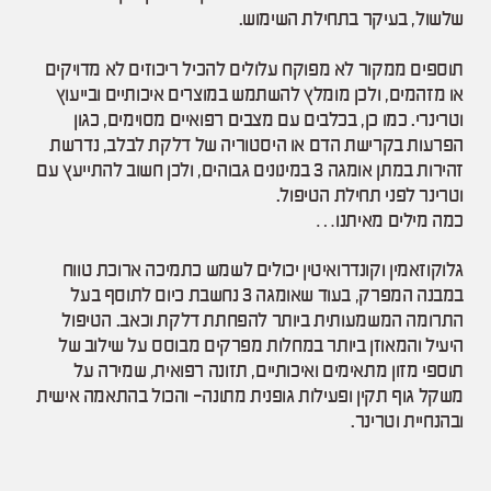
שלשול, בעיקר בתחילת השימוש.
תוספים ממקור לא מפוקח עלולים להכיל ריכוזים לא מדויקים
או מזהמים, ולכן מומלץ להשתמש במוצרים איכותיים ובייעוץ
וטרינרי. כמו כן, בכלבים עם מצבים רפואיים מסוימים, כגון
הפרעות בקרישת הדם או היסטוריה של דלקת לבלב, נדרשת
זהירות במתן אומגה 3 במינונים גבוהים, ולכן חשוב להתייעץ עם
וטרינר לפני תחילת הטיפול.
כמה מילים מאיתנו…
גלוקוזאמין וקונדרואיטין יכולים לשמש כתמיכה ארוכת טווח
במבנה המפרק, בעוד שאומגה 3 נחשבת כיום לתוסף בעל
התרומה המשמעותית ביותר להפחתת דלקת וכאב. הטיפול
היעיל והמאוזן ביותר במחלות מפרקים מבוסס על שילוב של
תוספי מזון מתאימים ואיכותיים, תזונה רפואית, שמירה על
משקל גוף תקין ופעילות גופנית מתונה- והכול בהתאמה אישית
ובהנחיית וטרינר.