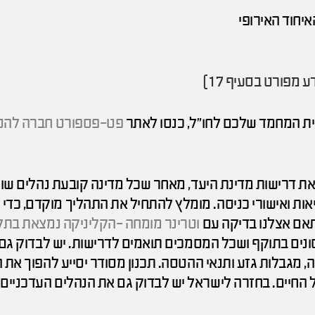
יחוד האירופי
 מפורט בסעיף 17)
יית המחמד שלכם לחו"ל, כנסו לאתר
פט-פספורט חברה להט
ת דרישות מדינת היעד, מאחר שכל מדינה קובעת נהלים שונ
יאות ואישורי כניסה. מומלץ להתחיל את התהליך מוקדם, כדי 
תאם אצלנו בדיקה עם
וטרינר מומחה -הקליניקה נמצאת בתל
ונים בתוקף ושכל המסמכים תואמים לדרישות. יש לבדוק גם
מגבלות גזע ותנאי ההטסה. תכנון מסודר יסייע להפוך את 
ל החיים. בחזרה לישראל יש לבדוק גם את הנהלים העדכניים.