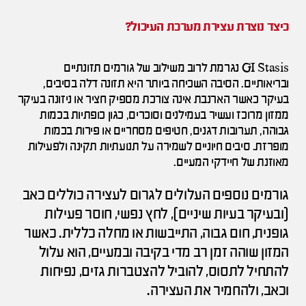
כיצד נוצרת עצירת מערכת העיכול?
GI Stasis נגרמת לרוב משילוב של גורמים תזונתיים
ובריאותיים. הסיבה השכיחה ביותר היא תזונה דלה בסיבים,
בעיקר כאשר הארנבת אינה צורכת מספיק חציר או ניזונה בעיקר
ממזון מרוכז ועשיר בעמילנים וסוכרים, כגון כופתיות בכמות
גבוהה, תערובות דגנים, חטיפים מסחריים או פירות בכמות
מופרזת. סיבים חיוניים לשמירה על תנועתיות תקינה ולפעילות
מאוזנת של חיידקי המעיים.
גורמים נוספים העלולים לגרום לעצירה כוללים כאב
(ובעיקר בעיות שיניים), לחץ נפשי, חוסר פעילות
גופנית, חום גבוה, התייבשות או מחלה כללית. כאשר
המזון שוהה זמן רב מדי בקיבה ובמעיים, הוא עלול
להתחיל לתסוס, להוביל להצטברות גזים, נפיחות
וכאב, ולהחמיר את העצירה.