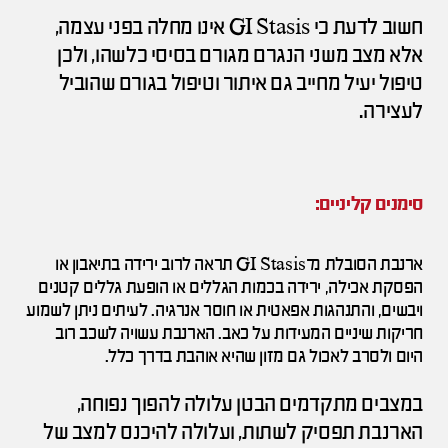
חשוב לדעת כי GI Stasis אינו מחלה בפני עצמה,
אלא מצב משני הנגרם מגורם בסיסי כלשהו, ולכן
טיפול יעיל מחייב גם איתור וטיפול בגורם שהוביל
לעצירה.
סימנים קליניים:
ארנבת הסובלת מ־GI Stasis תראה לרוב ירידה בתיאבון או
הפסקת אכילה, ירידה בכמות הגללים או הופעת גללים קטנים
ויבשים, והתנהגות אפאטית או חוסר אנרגיה. לעיתים ניתן לשמוע
חריקות שיניים המעידות על כאב. הארנבת עשויה לשכב רוב
היום ולסרב לאכול גם מזון שהיא אוהבת בדרך כלל.
במצבים מתקדמים הבטן עלולה להפוך נפוחה,
הארנבת תפסיק לשתות, ועלולה להיכנס למצב של