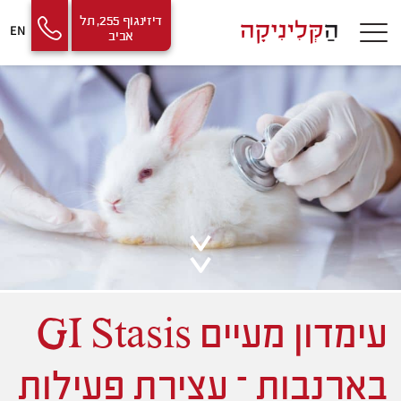
Contact
Skip
דיזינגוף 255, תל
EN
אביב
Us
to
Content
עימדון מעיים GI Stasis
בארנבות – עצירת פעילות