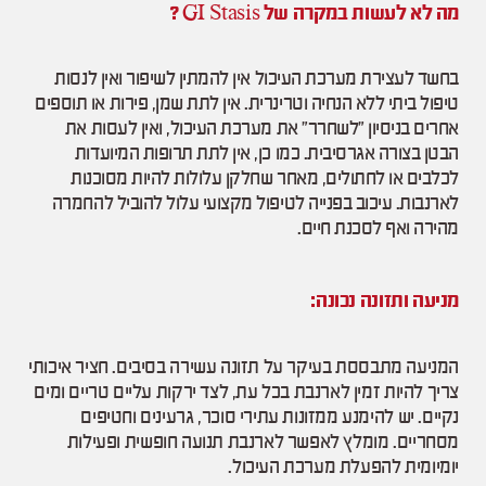
מה לא לעשות במקרה של GI Stasis ?
בחשד לעצירת מערכת העיכול אין להמתין לשיפור ואין לנסות
טיפול ביתי ללא הנחיה וטרינרית. אין לתת שמן, פירות או תוספים
אחרים בניסיון “לשחרר” את מערכת העיכול, ואין לעסות את
הבטן בצורה אגרסיבית. כמו כן, אין לתת תרופות המיועדות
לכלבים או לחתולים, מאחר שחלקן עלולות להיות מסוכנות
לארנבות. עיכוב בפנייה לטיפול מקצועי עלול להוביל להחמרה
מהירה ואף לסכנת חיים.
מניעה ותזונה נכונה:
המניעה מתבססת בעיקר על תזונה עשירה בסיבים. חציר איכותי
צריך להיות זמין לארנבת בכל עת, לצד ירקות עליים טריים ומים
נקיים. יש להימנע ממזונות עתירי סוכר, גרעינים וחטיפים
מסחריים. מומלץ לאפשר לארנבת תנועה חופשית ופעילות
יומיומית להפעלת מערכת העיכול.