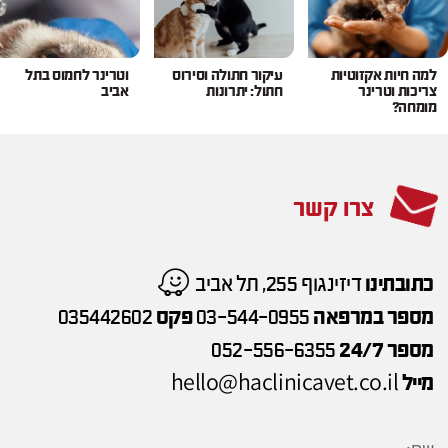
למה חיות אקזוטיות
עיקור חתולה וסירוס
וטרינר לחמוס בתל
צריכות וטרינר
חתול: יתרונות
אביב
מומחה?
צרו קשר
כתובתינו
דיזינגוף 255, תל אביב
מספר במרפאה
03-544-0955
פקס
035442602
מספר 24/7
052-556-6355
hello@haclinicavet.co.il
מייל