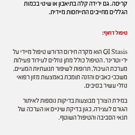
קריסה. גם ירידה קלה בתיאבון או שינוי בכמות
הגללים מחייבים התייחסות מיידית.
טיפול דחוף:
GI Stasis הוא מקרה חירום הדורש טיפול מיידי על
ידי וטרינר. הטיפול כולל מתן נוזלים לעידוד פעילות
מערכת העיכול, תרופות לשיפור תנועתיות המעיים,
משככי כאבים והזנה תומכת באמצעות מזון רפואי
נוזלי עשיר בסיבים.
במידת הצורך מבוצעות בדיקות נוספות לאיתור
הגורם לעצירה, כגון בדיקת שיניים או הערכה של
תנאי הסביבה והטיפול השוטף.