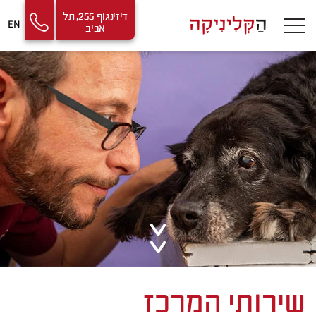
Contact
Skip
דיזינגוף 255, תל
EN
אביב
Us
to
Content
שירותי המרכז