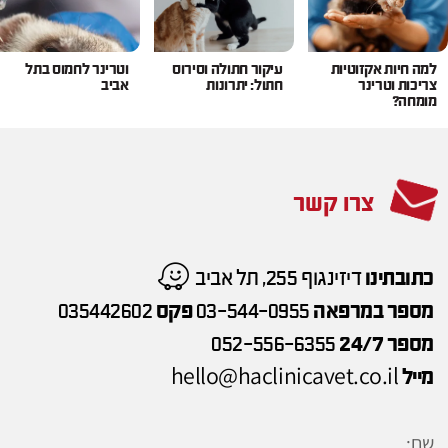
למה חיות אקזוטיות
עיקור חתולה וסירוס
וטרינר לחמוס בתל
צריכות וטרינר
חתול: יתרונות
אביב
מומחה?
צרו קשר
כתובתינו
דיזינגוף 255, תל אביב
מספר במרפאה
03-544-0955
פקס
035442602
מספר 24/7
052-556-6355
hello@haclinicavet.co.il
מייל